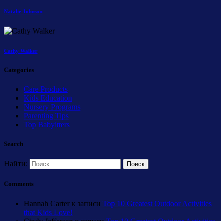
Natalie Johnson
Cathy Walker
Categories
Care Products
Kids Education
Nursery Programs
Parenting Tips
Top Babyitters
Search
Найти:
Comments
Hannah Carter
к записи
Top 10 Greatest Outdoor Activities
that Kids Love!