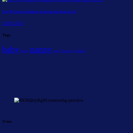
Top 10 Greatest Outdoor Activities that Kids Love!
28.05.2017
Tags
baby
nanny
Infant
sitter
Teenager
Toddler
О нас