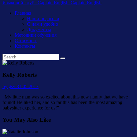
Языковой клуб "Captain English"
Captain English
Главная
Наши педагоги
С нами удобно
Документы
Методики обучения
Стоимость
Контакты
Kelly Roberts
by gsv
31.05.2017
“My little man was so excited about this new nanny that we have
found! He liked her, and so far this has been the most amazing
babysitter experience for us!”
You May Also Like