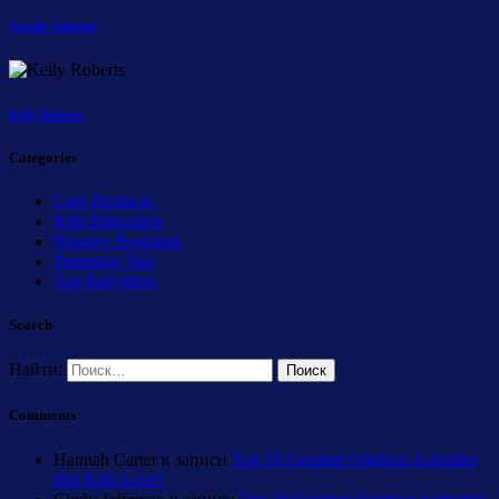
Natalie Johnson
Kelly Roberts
Categories
Care Products
Kids Education
Nursery Programs
Parenting Tips
Top Babyitters
Search
Найти:
Comments
Hannah Carter
к записи
Top 10 Greatest Outdoor Activities
that Kids Love!