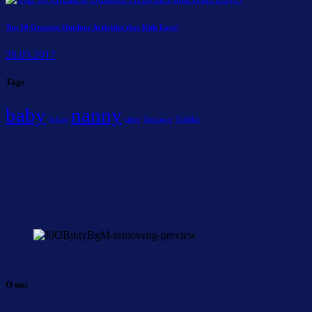
Top 10 Greatest Outdoor Activities that Kids Love!
28.05.2017
Tags
baby
nanny
Infant
sitter
Teenager
Toddler
О нас