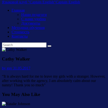
Языковой клуб "Captain English"
Captain English
Главная
Наши педагоги
С нами удобно
Документы
Методики обучения
Стоимость
Контакты
Cathy Walker
by gsv
31.05.2017
“It is always hard for me to leave my girls with a stranger. However,
after working with the agency, I am absolutely calm about our
nanny! Thank you so much”
You May Also Like