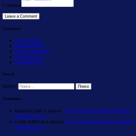
Comment
Categories
Care Products
Kids Education
Nursery Programs
Parenting Tips
Top Babyitters
Search
Найти:
Comments
Hannah Carter
к записи
Top 10 Greatest Outdoor Activities
that Kids Love!
Cindy Jefferson
к записи
Top 10 Greatest Outdoor Activities
that Kids Love!