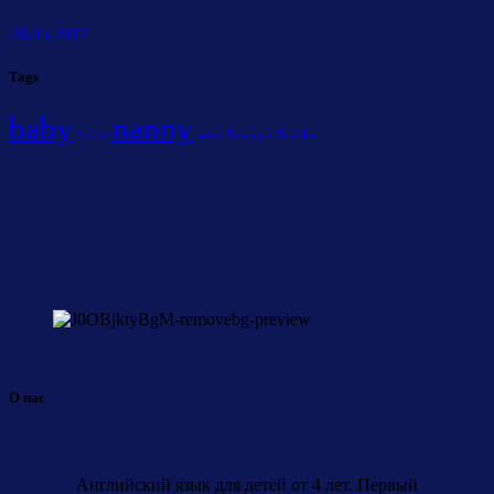
28.05.2017
Tags
baby
nanny
Infant
sitter
Teenager
Toddler
О нас
Английский язык для детей от 4 лет. Первый