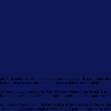
ue porro quisquam est, qui dolorem ipsum quiaolor sit amet, consectetu
sed do eiusmod tempor incididunt ut labore et dolore magna aliqua.
 ex ea commodo consequat. Duis aute irure dolor in reprehenderit in volu
it anim id est laborum. Sed ut perspiciatis unde omnis iste natus error si
e ipsa quae ab illo inventore veritatis et quasi architecto beatae vit
 qui ratione voluptatem sequi nesciunt. Neque porro quisquam est, qui do