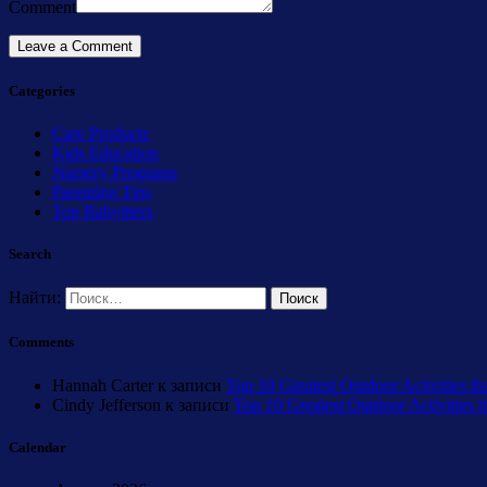
Comment
Categories
Care Products
Kids Education
Nursery Programs
Parenting Tips
Top Babyitters
Search
Найти:
Comments
Hannah Carter
к записи
Top 10 Greatest Outdoor Activities th
Cindy Jefferson
к записи
Top 10 Greatest Outdoor Activities 
Calendar