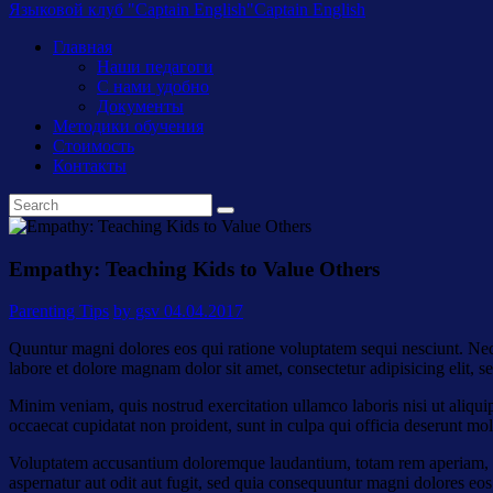
Языковой клуб "Captain English"
Captain English
Главная
Наши педагоги
С нами удобно
Документы
Методики обучения
Стоимость
Контакты
Empathy: Teaching Kids to Value Others
Parenting Tips
by gsv
04.04.2017
Quuntur magni dolores eos qui ratione voluptatem sequi nesciunt. Neq
labore et dolore magnam dolor sit amet, consectetur adipisicing elit, 
Minim veniam, quis nostrud exercitation ullamco laboris nisi ut aliquip
occaecat cupidatat non proident, sunt in culpa qui officia deserunt moll
Voluptatem accusantium doloremque laudantium, totam rem aperiam, eaqu
aspernatur aut odit aut fugit, sed quia consequuntur magni dolores eos