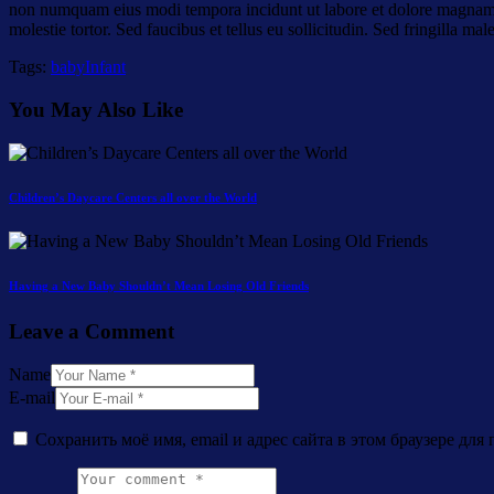
non numquam eius modi tempora incidunt ut labore et dolore magnam 
molestie tortor. Sed faucibus et tellus eu sollicitudin. Sed fringilla mal
Tags:
baby
Infant
You May Also Like
Children’s Daycare Centers all over the World
Having a New Baby Shouldn’t Mean Losing Old Friends
Leave a Comment
Name
E-mail
Сохранить моё имя, email и адрес сайта в этом браузере д