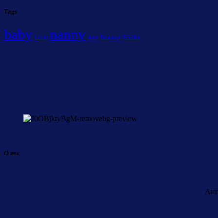
Tags
baby
nanny
Infant
sitter
Teenager
Toddler
О нас
Анг