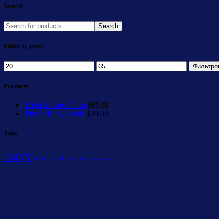
Search
Search
Filter by price
Фильтро
Products
High Isolated Chair
$
85.00
Purple Baby Bottle
$
20.00
Tags
baby
bottle
cute
diapers
food
items
store