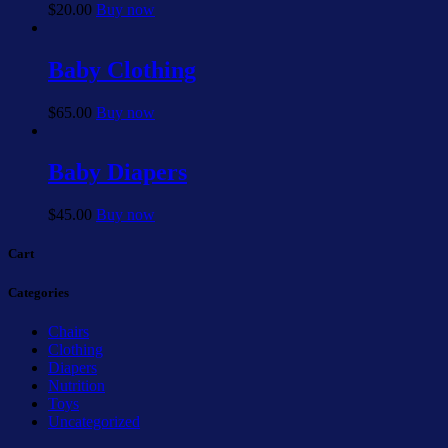
$
20.00
Buy now
Baby Clothing
$
65.00
Buy now
Baby Diapers
$
45.00
Buy now
Cart
Categories
Chairs
Clothing
Diapers
Nutrition
Toys
Uncategorized