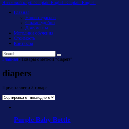
Языковой клуб "Captain English"
Captain English
Главная
Наши педагоги
С нами удобно
Документы
Методики обучения
Стоимость
Контакты
Главная
/ Товары с меткой “diapers”
diapers
Представлено 3 товара
Purple Baby Bottle